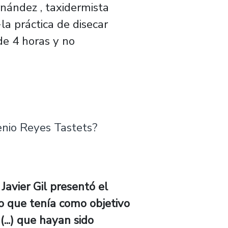
ernández , taxidermista
la práctica de disecar
de 4 horas y no
enio Reyes Tastets?
está Eugenio Reyes Tastets?
Javier Gil presentó el
o que tenía como objetivo
(...) que hayan sido