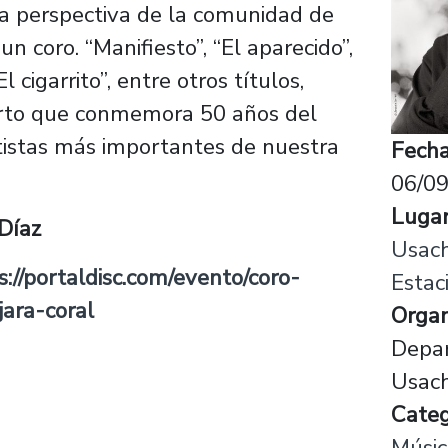
la perspectiva de la comunidad de
 coro. “Manifiesto”, “El aparecido”,
cigarrito”, entre otros títulos,
erto que conmemora 50 años del
tistas más importantes de nuestra
Fecha
06/09
Luga
 Díaz
Usach
s://portaldisc.com/evento/coro-
Estac
jara-coral
Organ
Depa
Usac
Categ
Músic