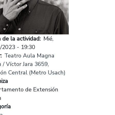
 de la actividad
Mié,
/2023 - 19:30
r
Teatro Aula Magna
 / Víctor Jara 3659,
ión Central (Metro Usach)
iza
rtamento de Extensión
h
oría
a