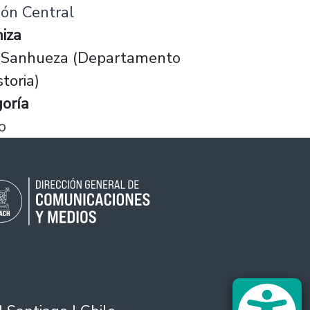
ión Central
iza
e Sanhueza (Departamento
storia)
oría
o