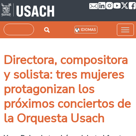
Pasar al contenido principal
Buscar
IDIOMAS
Directora, compositora
y solista: tres mujeres
protagonizan los
próximos conciertos de
la Orquesta Usach