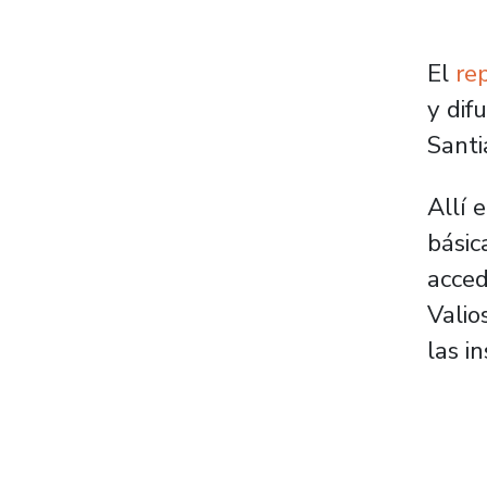
El
rep
y dif
Santi
Allí 
básic
acced
Valio
las i