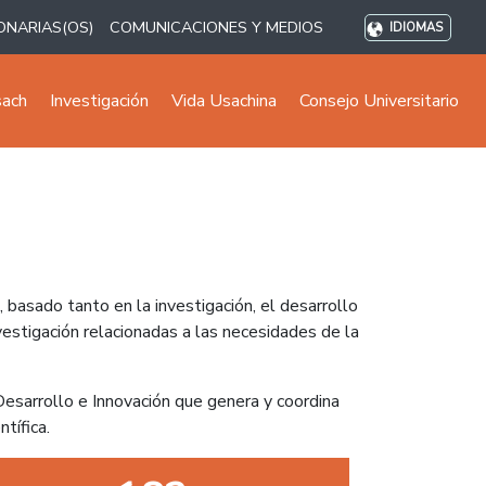
ONARIAS(OS)
COMUNICACIONES Y MEDIOS
IDIOMAS
sach
Investigación
Vida Usachina
Consejo Universitario
 basado tanto en la investigación, el desarrollo
nvestigación relacionadas a las necesidades de la
 Desarrollo e Innovación que genera y coordina
tífica.