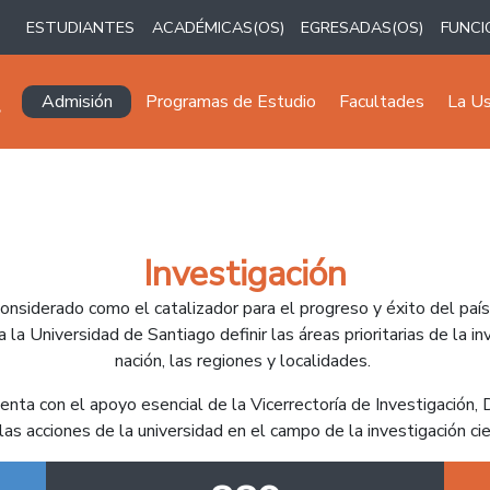
ESTUDIANTES
ACADÉMICAS(OS)
EGRESADAS(OS)
FUNCI
Navegación principal
Admisión
Programas de Estudio
Facultades
La U
Investigación
considerado como el catalizador para el progreso y éxito del país,
 la Universidad de Santiago definir las áreas prioritarias de la i
nación, las regiones y localidades.
uenta con el apoyo esencial de la Vicerrectoría de Investigación,
las acciones de la universidad en el campo de la investigación cien