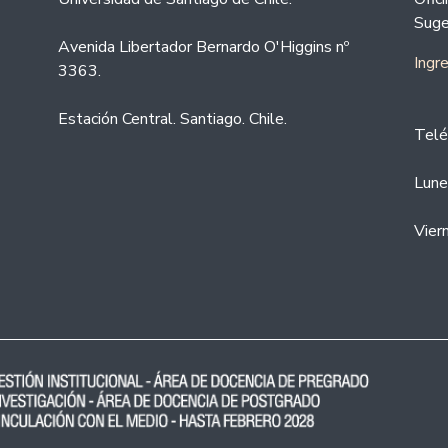
Suge
Avenida Libertador Bernardo O'Higgins nº
Ingr
3363.
Estación Central. Santiago. Chile.
Telé
Lune
Vier