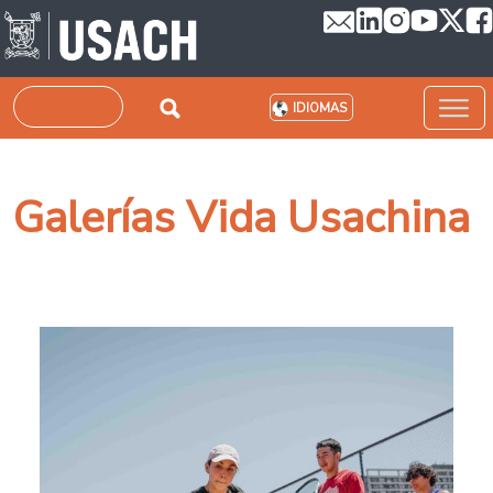
Pasar al contenido principal
Buscar
IDIOMAS
Galerías Vida Usachina