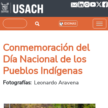
Pasar al contenido principal
Buscar
IDIOMAS
Conmemoración del
Día Nacional de los
Pueblos Indígenas
Fotografías
Leonardo Aravena