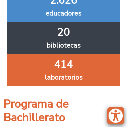
2.626
educadores
20
bibliotecas
414
laboratorios
Programa de
Bachillerato