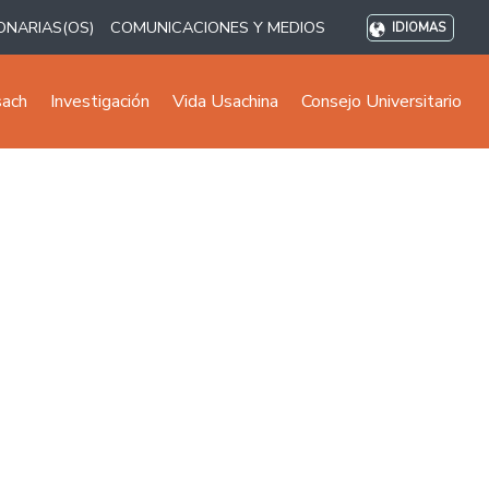
ONARIAS(OS)
COMUNICACIONES Y MEDIOS
IDIOMAS
sach
Investigación
Vida Usachina
Consejo Universitario