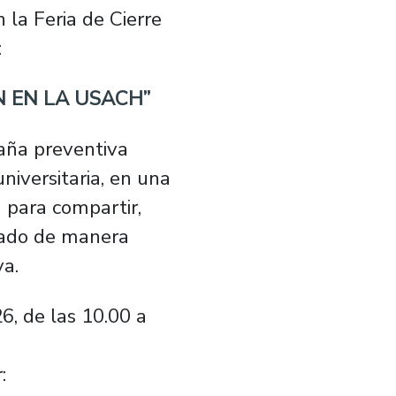
n la Feria de Cierre
:
 EN LA USACH”
aña preventiva
niversitaria, en una
 para compartir,
dado de manera
va.
, de las 10.00 a
: