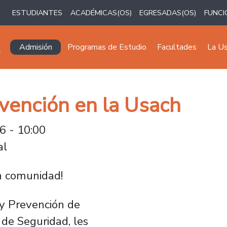
ESTUDIANTES
ACADÉMICAS(OS)
EGRESADAS(OS)
FUNCI
Navegación principal
Admisión
Programas de Estudio
Facultades
La U
vención en la Usach
26 - 10:00
al
n comunidad!
y Prevención de
de Seguridad, les