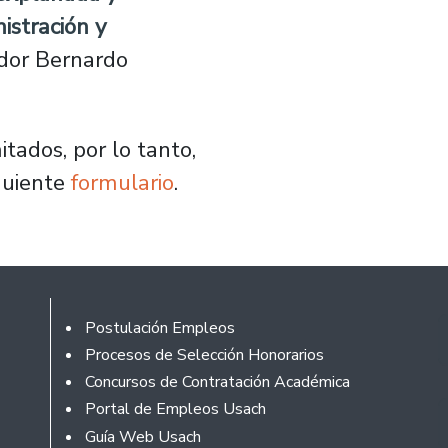
istración y
ador Bernardo
tados, por lo tanto,
iguiente
formulario
.
Footer
Postulación Empleos
Procesos de Selección Honorarios
Concursos de Contratación Académica
Portal de Empleos Usach
Guía Web Usach