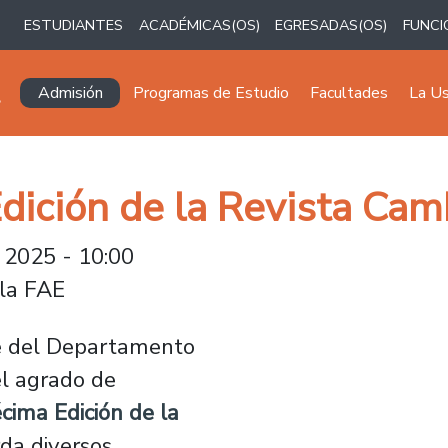
ESTUDIANTES
ACADÉMICAS(OS)
EGRESADAS(OS)
FUNCI
Navegación principal
Admisión
Programas de Estudio
Facultades
La U
dición de la Revista Cam
 2025 - 10:00
 la FAE
e del Departamento
el agrado de
cima Edición de la
da diversos