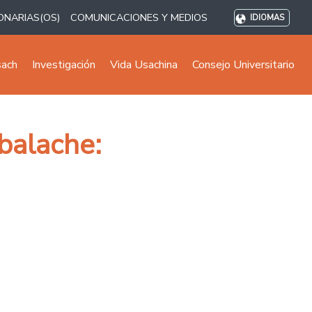
ONARIAS(OS)
COMUNICACIONES Y MEDIOS
IDIOMAS
sach
Investigación
Vida Usachina
Consejo Universitario
balache: