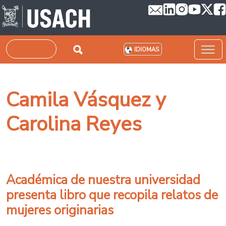
Pasar al contenido principal
Buscar
IDIOMAS
Camila Vásquez y
Carolina Reyes
Académica de nuestra universidad
presenta libro que recopila relatos de
mujeres originarias