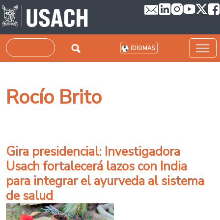
Pasar al contenido principal
Buscar
IDIOMAS
Rocío Brito
Gira presidencial: Investigadora
Usach fortalecerá lazos con India
para integrar el ayurveda al sistema
de salud