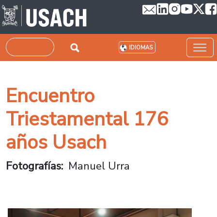
Pasar al contenido principal
Buscar
IDIOMAS
Encuentro
Triestamental 176
años Usach
Fotografías
Manuel Urra