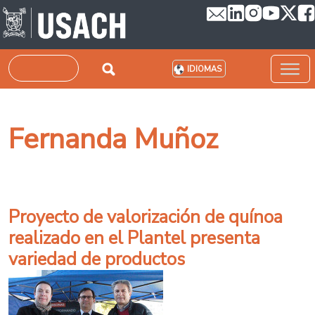
Pasar al contenido principal
Buscar
IDIOMAS
Fernanda Muñoz
Proyecto de valorización de quínoa
realizado en el Plantel presenta
variedad de productos