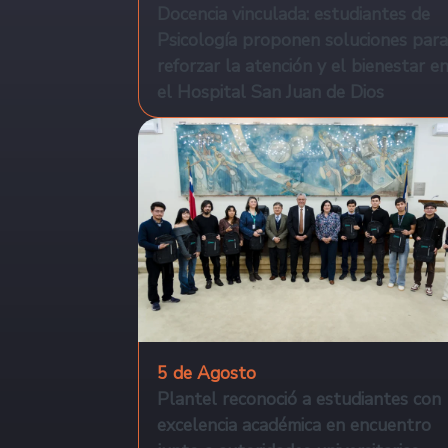
Docencia vinculada: estudiantes de
Psicología proponen soluciones para
reforzar la atención y el bienestar e
el Hospital San Juan de Dios
5 de Agosto
Plantel reconoció a estudiantes con
excelencia académica en encuentro