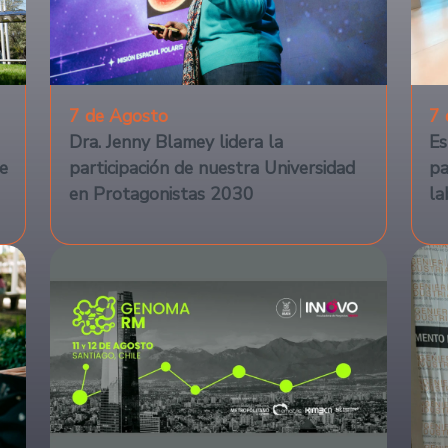
7 de Agosto
7 
Dra. Jenny Blamey lidera la
Es
e
participación de nuestra Universidad
pa
en Protagonistas 2030
la