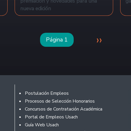
premiación y novedades para una
ga
nueva edición
Siguie
››
Página 1
Footer
Postulación Empleos
Procesos de Selección Honorarios
Concursos de Contratación Académica
Portal de Empleos Usach
Guía Web Usach