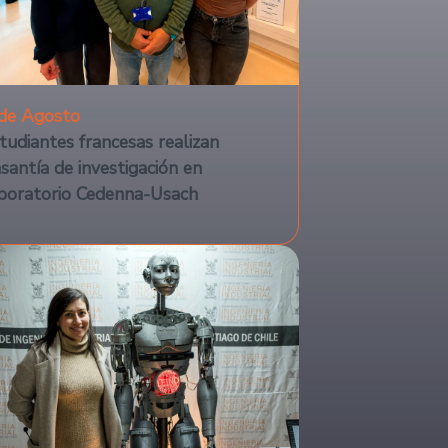
de Agosto
tudiantes francesas realizan
santía de investigación en
boratorio Cedenna-Usach