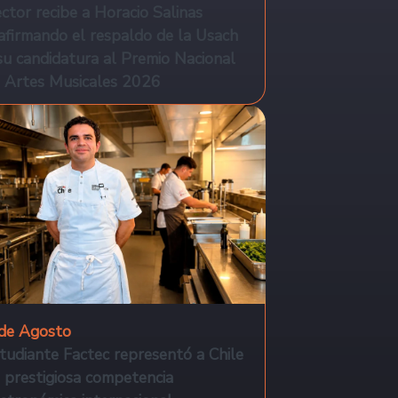
ctor recibe a Horacio Salinas
afirmando el respaldo de la Usach
su candidatura al Premio Nacional
 Artes Musicales 2026
de Agosto
tudiante Factec representó a Chile
 prestigiosa competencia