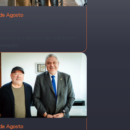
de Agosto
adémica lidera proyecto para
rtalecer competencias de
agnóstico y gestión del fracaso en
novación
de Agosto