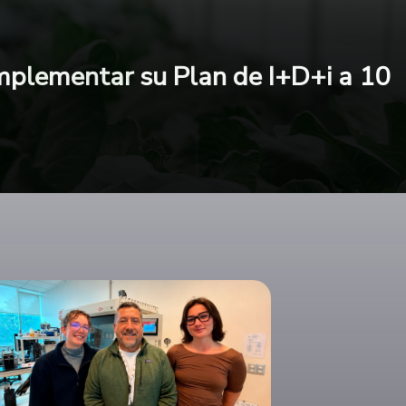
implementar su Plan de I+D+i a 10
 potencial para revolucionar la
ndo