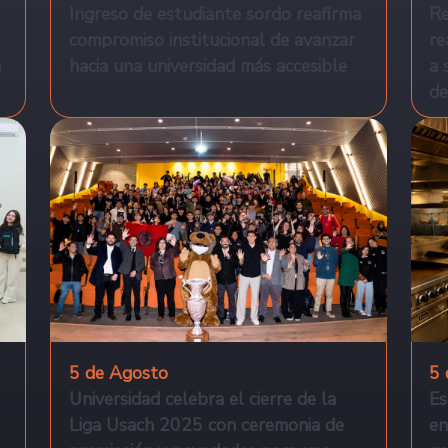
Ingreso de estudiante sordo reafirma
Re
compromiso institucional de avanzar
re
n
hacia una universidad más accesible
a 
de
5 de Agosto
5 
Universidad celebra el cierre de la
Es
Liga Usach 2025 con ceremonia de
en