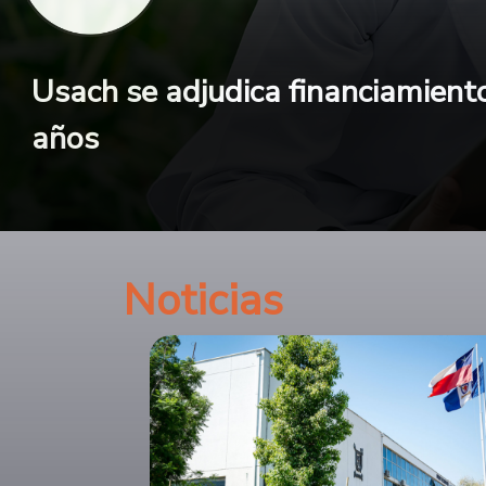
Usach se adjudica financiamient
Nanociencia de frontera: investi
años
Investigadores Usach trabajan 
electrónica molecular
Noticias