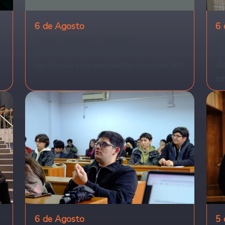
6 de Agosto
6 
Usach impulsa el diálogo
Ac
d
internacional sobre innovación
fo
territorial con encuentro Genoma RM
di
in
6 de Agosto
5 