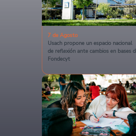
7 de Agosto
Usach propone un espacio nacional
de reflexión ante cambios en bases d
Fondecyt