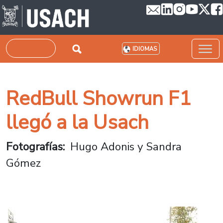
Pasar al contenido principal
Buscar
IDIOMAS
RedBull Showrun F1
llegó a la Usach
Fotografías
Hugo Adonis y Sandra
Gómez