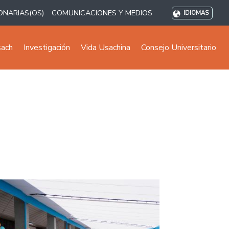
ONARIAS(OS)
COMUNICACIONES Y MEDIOS
IDIOMAS
sach
Investigación
Vida Usachina
Consejo Universitario