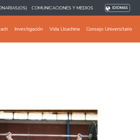
ONARIAS(OS)
COMUNICACIONES Y MEDIOS
IDIOMAS
sach
Investigación
Vida Usachina
Consejo Universitario