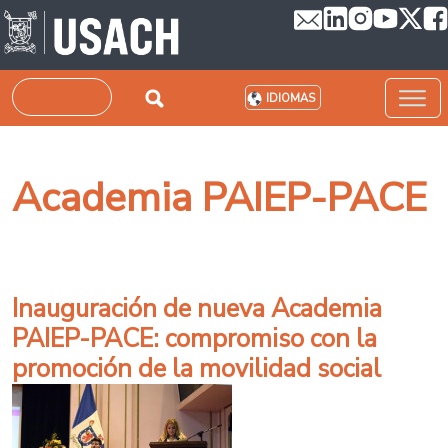
Pasar al contenido principal
Buscar
IDIOMAS
Academia PAIEP-PACE
Inauguración de nueva Academia
PAIEP-PACE: compromiso con la
promoción de la movilidad social