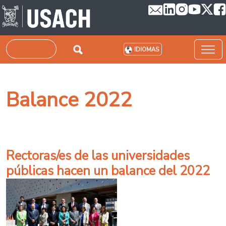
Pasar al contenido principal
Buscar
IDIOMAS
Balance 2022
Rectoras/es de las universidades
públicas hacen un balance del 2022