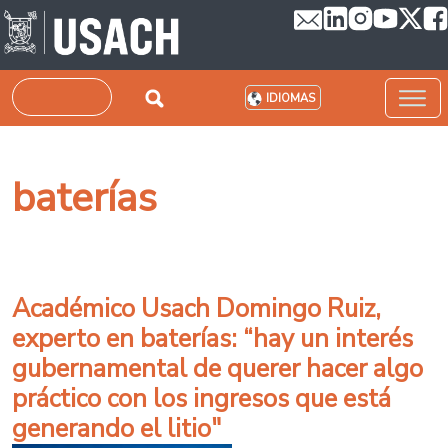
Pasar al contenido principal
Buscar
IDIOMAS
baterías
Académico Usach Domingo Ruiz,
experto en baterías: “hay un interés
gubernamental de querer hacer algo
práctico con los ingresos que está
generando el litio"