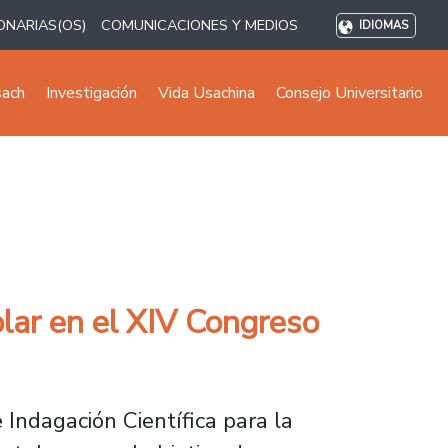
ONARIAS(OS)
COMUNICACIONES Y MEDIOS
IDIOMAS
sach
Investigación
Vida Usachina
Consejo Universitario
olar en el XIV Congreso
Indagación Científica para la