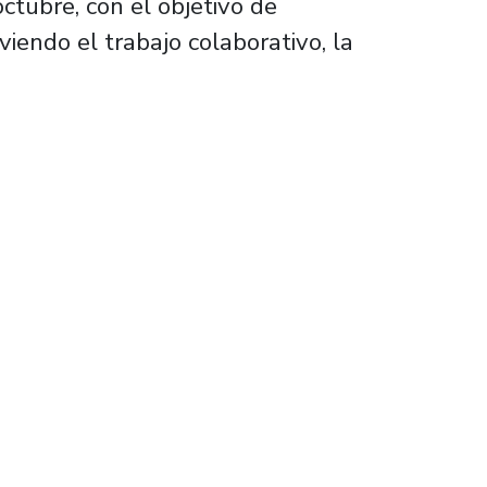
ctubre, con el objetivo de
iendo el trabajo colaborativo, la
 el XIV Congreso Nacional de Educación en Cie