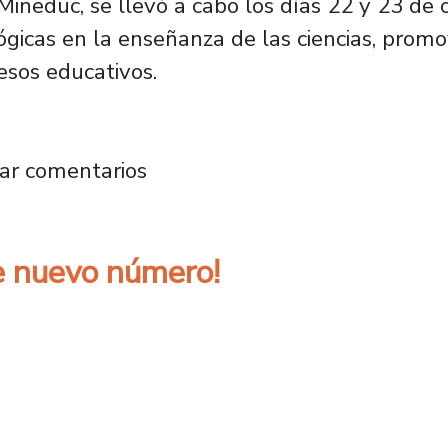
Mineduc, se llevó a cabo los días 22 y 23 de o
gicas en la enseñanza de las ciencias, promov
esos educativos.
entíficos impulsa la investigación escolar en
ar comentarios
ne nuevo número!