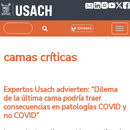
Pasar al contenido principal
Buscar
IDIOMAS
camas críticas
Expertos Usach advierten: “Dilema
de la última cama podría traer
consecuencias en patologías COVID y
no COVID”