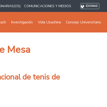
ONARIAS(OS)
COMUNICACIONES Y MEDIOS
IDIOMAS
sach
Investigación
Vida Usachina
Consejo Universitario
de Mesa
cional de tenis de