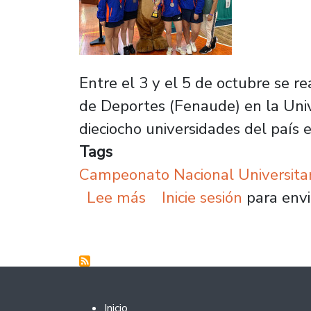
Entre el 3 y el 5 de octubre se r
de Deportes (Fenaude) en la Univ
dieciocho universidades del país
Tags
Campeonato Nacional Universitar
sobre Equipo femenino 
Lee más
Inicie sesión
para envi
Footer 2
Inicio