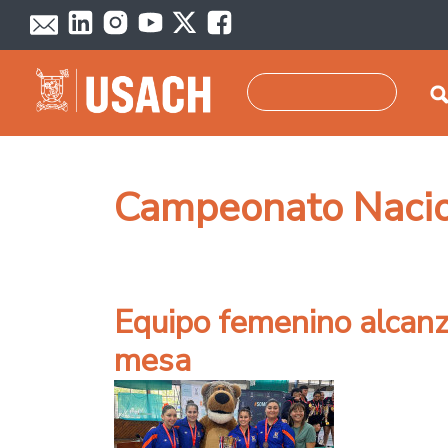
Pasar al contenido principal
Buscar
Campeonato Nacion
Equipo femenino alcanz
mesa