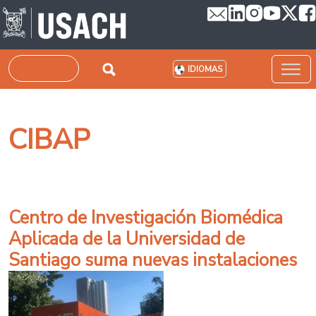
Pasar al contenido principal
Buscar
IDIOMAS
CIBAP
Centro de Investigación Biomédica
Aplicada de la Universidad de
Santiago suma nuevas instalaciones