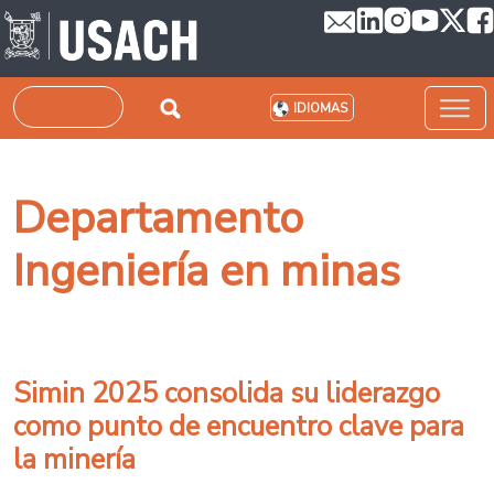
Pasar al contenido principal
Buscar
IDIOMAS
Departamento
Ingeniería en minas
Simin 2025 consolida su liderazgo
como punto de encuentro clave para
la minería