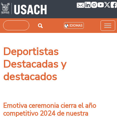
Pasar al contenido principal
Buscar
IDIOMAS
Deportistas
Destacadas y
destacados
Emotiva ceremonia cierra el año
competitivo 2024 de nuestra