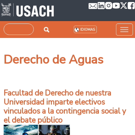
Pasar al contenido principal
Buscar
IDIOMAS
Derecho de Aguas
Facultad de Derecho de nuestra
Universidad imparte electivos
vinculados a la contingencia social y
el debate público