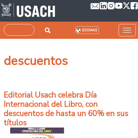
Pasar al contenido principal
Buscar
IDIOMAS
descuentos
Editorial Usach celebra Día
Internacional del Libro, con
descuentos de hasta un 60% en sus
títulos