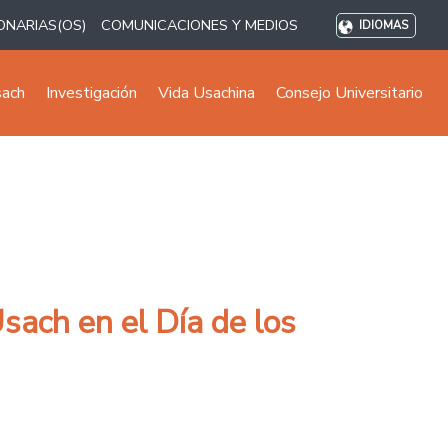
ONARIAS(OS)
COMUNICACIONES Y MEDIOS
IDIOMAS
sach
Investigación
Vida Usachina
Consejo Universitario
Usach en el Día de los