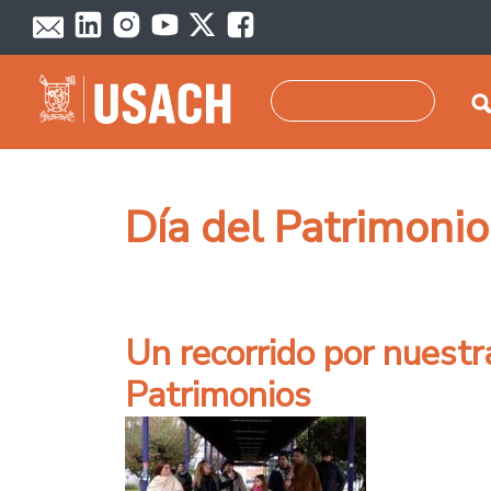
Pasar al contenido principal
Buscar
Día del Patrimoni
Un recorrido por nuestra
Patrimonios