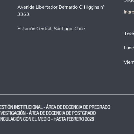
Suge
Avenida Libertador Bernardo O'Higgins nº
Ingr
3363.
Estación Central. Santiago. Chile.
Telé
Lune
Vier