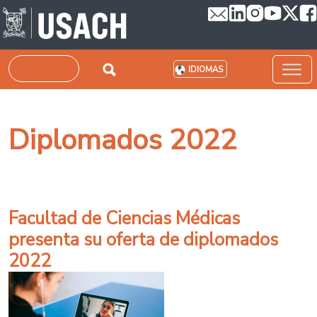
Pasar al contenido principal
Buscar
IDIOMAS
Diplomados 2022
Facultad de Ciencias Médicas
presenta su oferta de diplomados
2022