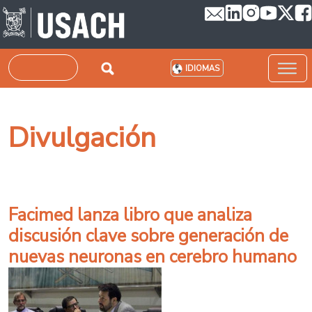
Pasar al contenido principal
Buscar
IDIOMAS
Divulgación
Facimed lanza libro que analiza
discusión clave sobre generación de
nuevas neuronas en cerebro humano