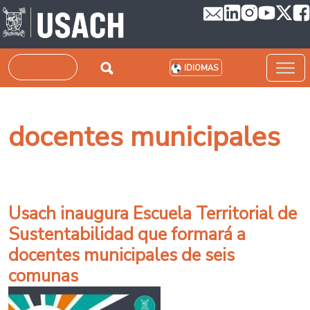
Pasar al contenido principal
Buscar
IDIOMAS
docentes municipales
Usach inaugura Escuela Territorial de
Sustentabilidad que formará a
docentes municipales de seis
comunas