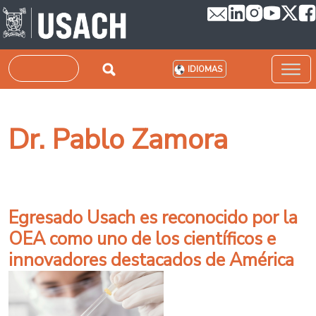
Pasar al contenido principal
Buscar
IDIOMAS
Dr. Pablo Zamora
Egresado Usach es reconocido por la
OEA como uno de los científicos e
innovadores destacados de América