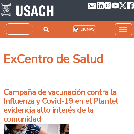
Pasar al contenido principal
Buscar
IDIOMAS
ExCentro de Salud
Campaña de vacunación contra la
Influenza y Covid-19 en el Plantel
evidencia alto interés de la
comunidad