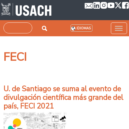
Pasar al contenido principal
Buscar
IDIOMAS
FECI
U. de Santiago se suma al evento de
divulgación científica más grande del
país, FECI 2021