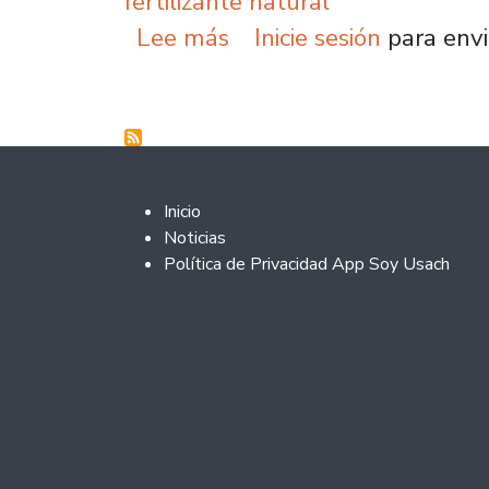
fertilizante natural
sobre U. de Santiago im
Lee más
Inicie sesión
para envi
Footer 2
Inicio
Noticias
Política de Privacidad App Soy Usach