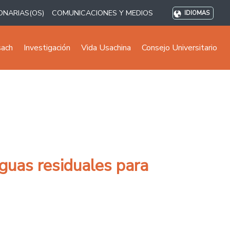
ONARIAS(OS)
COMUNICACIONES Y MEDIOS
IDIOMAS
sach
Investigación
Vida Usachina
Consejo Universitario
guas residuales para