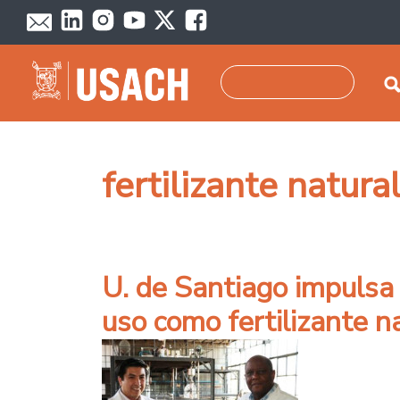
Pasar al contenido principal
Buscar
fertilizante natura
U. de Santiago impulsa 
uso como fertilizante n