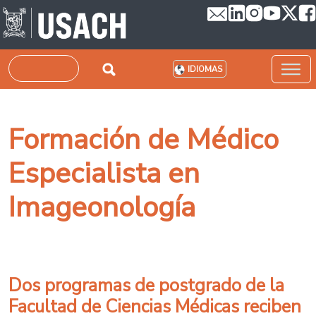
Pasar al contenido principal
Buscar
IDIOMAS
Formación de Médico
Especialista en
Imageonología
Dos programas de postgrado de la
Facultad de Ciencias Médicas reciben