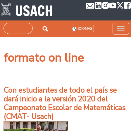
Pasar al contenido principal
Buscar
IDIOMAS
formato on line
Con estudiantes de todo el país se
dará inicio a la versión 2020 del
Campeonato Escolar de Matemáticas
(CMAT- Usach)