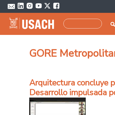
Pasar al contenido principal
Buscar
GORE Metropolita
Arquitectura concluye p
Desarrollo impulsada p