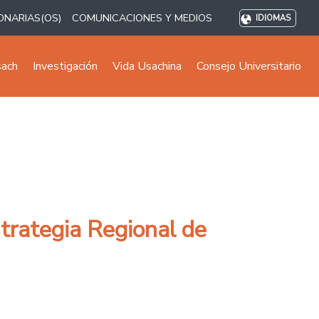
ONARIAS(OS)
COMUNICACIONES Y MEDIOS
IDIOMAS
sach
Investigación
Vida Usachina
Consejo Universitario
strategia Regional de