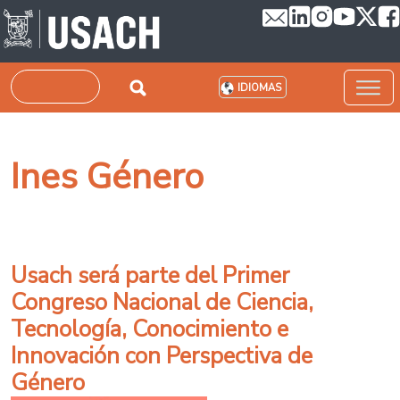
Pasar al contenido principal
Buscar
IDIOMAS
Ines Género
Usach será parte del Primer
Congreso Nacional de Ciencia,
Tecnología, Conocimiento e
Innovación con Perspectiva de
Género