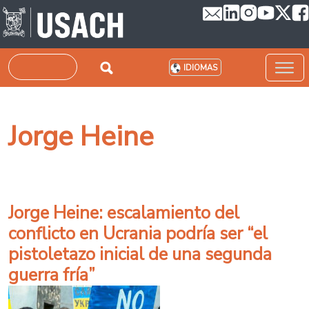
Pasar al contenido principal
Buscar
IDIOMAS
Jorge Heine
Jorge Heine: escalamiento del
conflicto en Ucrania podría ser “el
pistoletazo inicial de una segunda
guerra fría”