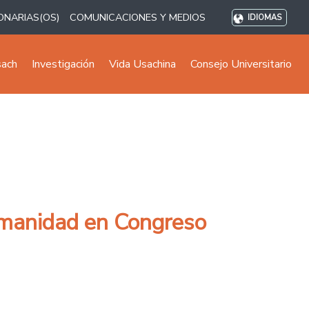
ONARIAS(OS)
COMUNICACIONES Y MEDIOS
IDIOMAS
sach
Investigación
Vida Usachina
Consejo Universitario
humanidad en Congreso