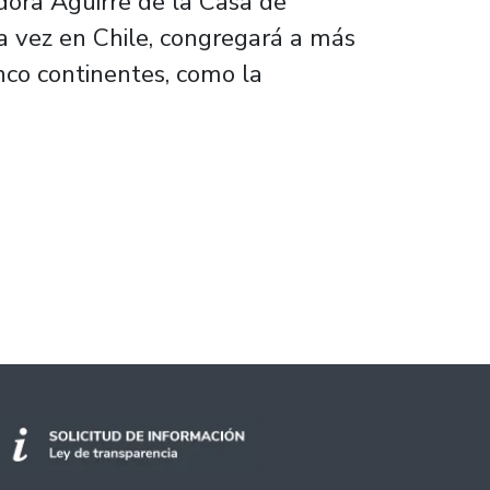
idora Aguirre de la Casa de
ra vez en Chile, congregará a más
nco continentes, como la
acercar la ciencia a las personas