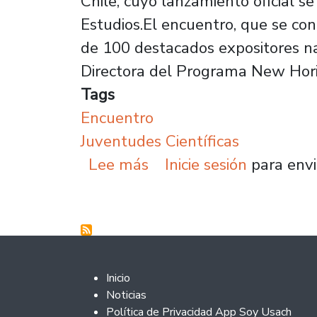
Chile, cuyo lanzamiento oficial s
Estudios.El encuentro, que se con
de 100 destacados expositores nac
Directora del Programa New Hor
Tags
Encuentro
Juventudes Científicas
sobre Universidad de Sa
Lee más
Inicie sesión
para envi
Footer 2
Inicio
Noticias
Política de Privacidad App Soy Usach