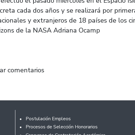
e efectuó el pasado miércoles en el Espacio Is
creta cada dos años y se realizará por prime
ionales y extranjeros de 18 países de los ci
izons de la NASA Adriana Ocamp
ntiago inaugura encuentro mundial que busca 
ar comentarios
Footer
Postulación Empleos
Procesos de Selección Honorarios