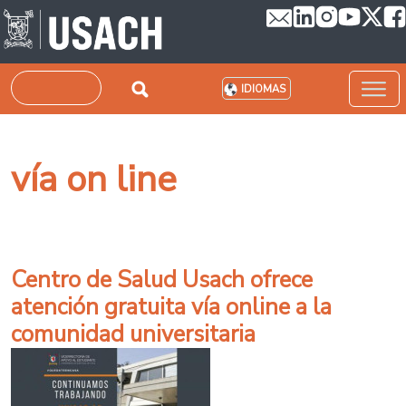
Pasar al contenido principal
Buscar
IDIOMAS
vía on line
Centro de Salud Usach ofrece
atención gratuita vía online a la
comunidad universitaria