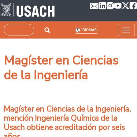
Pasar al contenido principal
Buscar
IDIOMAS
Magíster en Ciencias
de la Ingeniería
Magíster en Ciencias de la Ingeniería,
mención Ingeniería Química de la
Usach obtiene acreditación por seis
años