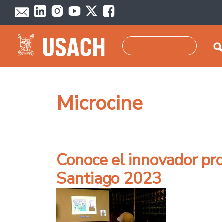
Pasar al contenido principal
Buscar
Microcine
Conoce el innovador pro
Santiago 2023