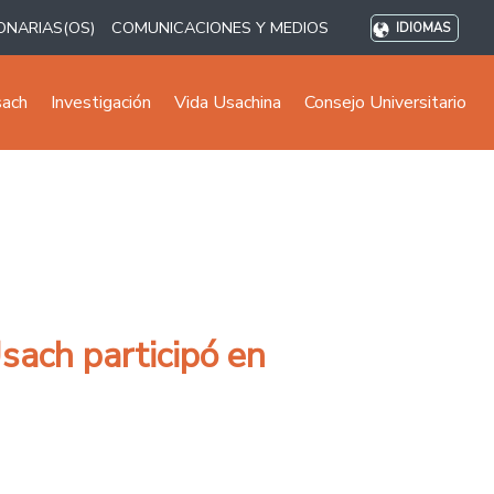
ONARIAS(OS)
COMUNICACIONES Y MEDIOS
IDIOMAS
sach
Investigación
Vida Usachina
Consejo Universitario
sach participó en