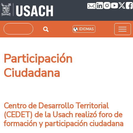
Pasar al contenido principal
Buscar
IDIOMAS
Participación
Ciudadana
Centro de Desarrollo Territorial
(CEDET) de la Usach realizó foro de
formación y participación ciudadana