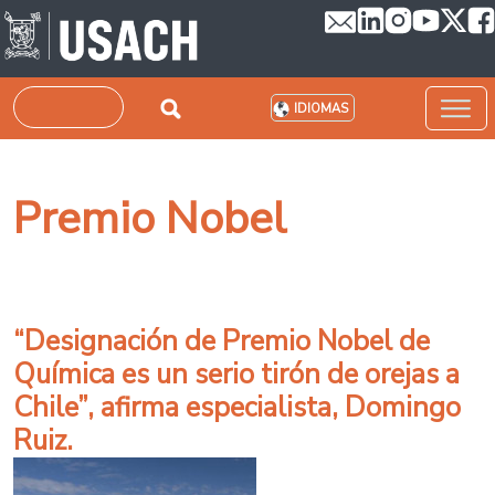
Pasar al contenido principal
Buscar
IDIOMAS
Premio Nobel
“Designación de Premio Nobel de
Química es un serio tirón de orejas a
Chile”, afirma especialista, Domingo
Ruiz.