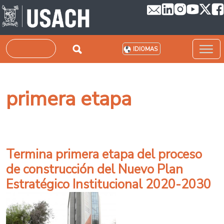
Pasar al contenido principal
Buscar
IDIOMAS
primera etapa
Termina primera etapa del proceso
de construcción del Nuevo Plan
Estratégico Institucional 2020-2030