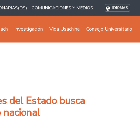
ONARIAS(OS)
COMUNICACIONES Y MEDIOS
IDIOMAS
sach
Investigación
Vida Usachina
Consejo Universitario
es del Estado busca
 nacional