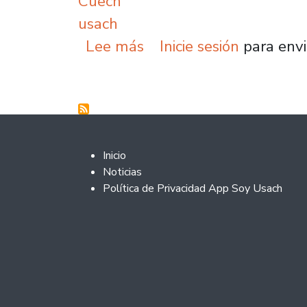
Cuech
usach
sobre Red para el Desar
Lee más
Inicie sesión
para envi
Footer 2
Inicio
Noticias
Política de Privacidad App Soy Usach