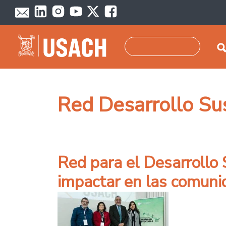
Pasar al contenido principal
Buscar
Red Desarrollo Su
Red para el Desarrollo
impactar en las comunid